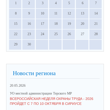
1
2
3
4
5
6
7
8
9
10
11
12
13
14
15
16
17
18
19
20
21
22
23
24
25
26
27
28
29
30
Новости региона
20.05.2026
09.
УО местной администрации Терского МР
УО 
ВСЕРОССИЙСКАЯ НЕДЕЛЯ ОХРАНЫ ТРУДА - 2026
«Б
ПРОЙДЕТ С 7 ПО 10 ОКТЯБРЯ В СИРИУСЕ