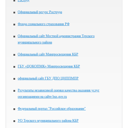
Роструд
Официальный ресурс Роструда
Фонда социального страхования РФ
Официальный сайт Местной администрации Терского
муниципального района
Официальный сайт Минпросвещения КБР
ГБУ «ЦОКОПМК» Минпросвещения КБР
официальный сайт ГБУ ДПО ЦНППМПР
Результаты независимой оценки качества оказания услуг
организациями на сайте bus.gov.ru
Федеральный портал "Российское образование"
УО Терского муниципального района КБР