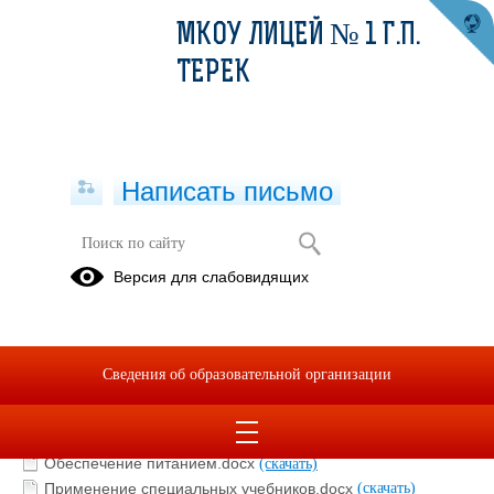
МКОУ ЛИЦЕЙ № 1 Г.П.
ТЕРЕК
Написать письмо
Инклюзивное образование
Версия для слабовидящих
Использование специальных образовательных программ и
методов обучения.doc
(скачать)
Информация о специальных средствах обучения.docx
Сведения об образовательной организации
(скачать)
Материально-техническое обеспечение.docx
(скачать)
Обеспечение доступа в здание лицея.docx
(скачать)
Обеспечение питанием.docx
(скачать)
Применение специальных учебников.docx
(скачать)