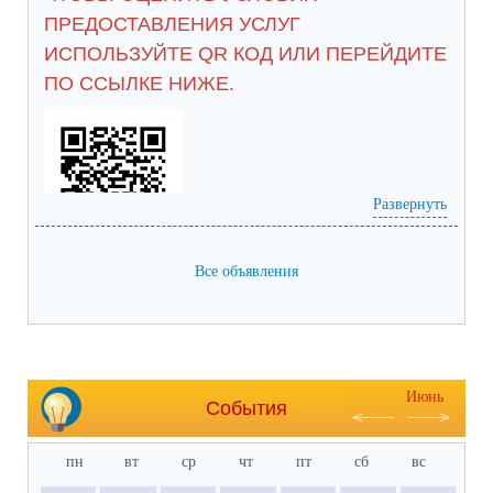
ПРЕДОСТАВЛЕНИЯ УСЛУГ
ИСПОЛЬЗУЙТЕ QR КОД ИЛИ ПЕРЕЙДИТЕ
ПО ССЫЛКЕ НИЖЕ.
Развернуть
анкета доступна по QR-коду, а так же 
Все объявления
https://bus.gov.ru/qrcode/rate/239281
Июнь
События
пн
вт
ср
чт
пт
сб
вс