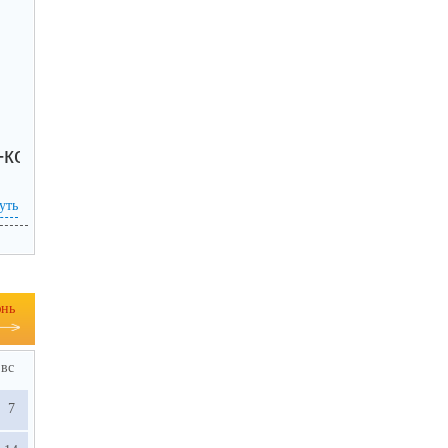
-коду, а так же по прямой ссылке:
уть
нь
вс
7