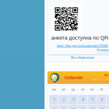
анкета доступна по QR
https://bus.gov.ru/qrcode/rate/239281
Разверн
Все объявления
Ию
События
пн
вт
ср
чт
пт
сб
1
2
3
4
5
6