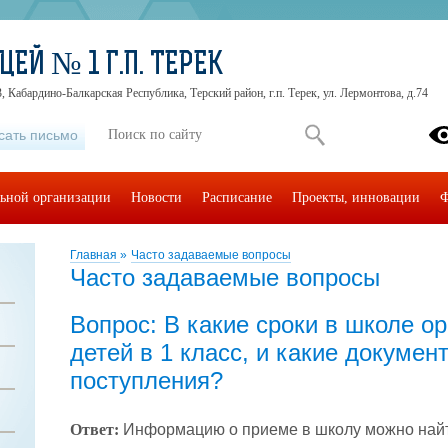
ЕЙ № 1 Г.П. ТЕРЕК
, Кабардино-Балкарская Республика, Терский район, г.п. Терек, ул. Лермонтова, д.74
сать письмо
льной организации
Новости
Расписание
Проекты, инновации
Ф
Главная
»
Часто задаваемые вопросы
Часто задаваемые вопросы
Вопрос: В какие сроки в школе о
детей в 1 класс, и какие докуме
поступления?
Ответ:
Информацию о приеме в школу можно найт