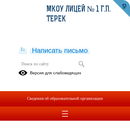
МКОУ ЛИЦЕЙ № 1 Г.П.
ТЕРЕК
Написать письмо
Прием на обучение
Версия для слабовидящих
Прием на
Прием на
обучение в
обучение в
школу
дошкольные
Сведения об образовательной организации
группы