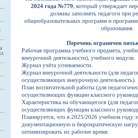
2024 года №779
, который утверждает пе
должны заполнять педагоги при р
общеобразовательных программ и программ
образования.
И
Перечень ограничен пять
И
Рабочая программа учебного предмета, учебно
КА
внеурочной деятельности), учебного модуля.
Журнал учёта успеваемости.
Журнал внеурочной деятельности (для педаго
осуществляющих внеурочную деятельность).
План воспитательной работы (для педагогиче
осуществляющих функции классного руковод
Характеристика на обучающегося (для педаго
осуществляющих функции классного руководи
Планируется, что в 2025/2026 учебном году 
документационную и бюрократическую нагруз
оптимизировать их рабочее время.