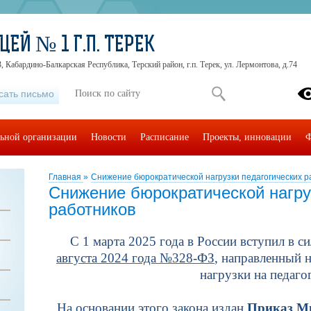
ЕЙ № 1 Г.П. ТЕРЕК
, Кабардино-Балкарская Республика, Терский район, г.п. Терек, ул. Лермонтова, д.74
сать письмо
льной организации
Новости
Расписание
Проекты, инновации
Ф
Главная
»
Снижение бюрократической нагрузки педагогических р
Снижение бюрократической нагру
работников
С 1 марта 2025 года в России вступил в 
августа 2024 года №328-ФЗ
, направленный 
нагрузки на педаго
На основании этого закона издан
Приказ Ми