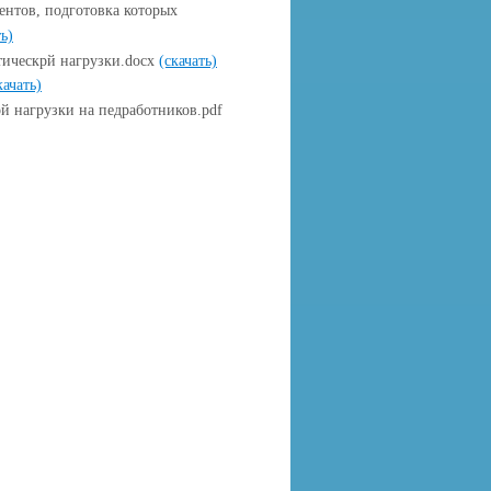
нтов, подготовка которых
ь)
тическрй нагрузки.docx
(скачать)
качать)
 нагрузки на педработников.pdf