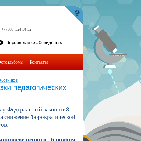
+7 (866) 324-58-32
Версия для слабовидящих
отоальбомы
Контакты
аботников
зки педагогических
силу Федеральный закон от
8
на снижение бюрократической
гов.
нпросвещения от 6 ноября