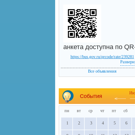
анкета доступна по QR
https://bus.gov.ru/qrcode/rate/239281
Разверн
Все объявления
Ию
События
пн
вт
ср
чт
пт
сб
1
2
3
4
5
6