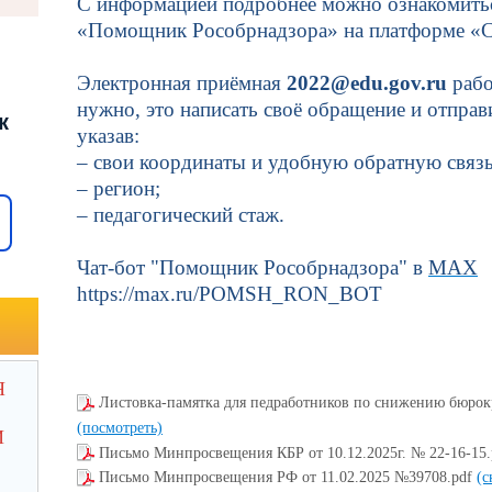
С информацией подробнее можно ознакомиться
«Помощник Рособрнадзора» на платформе «
Электронная приёмная
2022@edu.gov.ru
рабо
нужно, это написать своё обращение и отправ
к
указав:
– свои координаты и удобную обратную связь
– регион;
– педагогический стаж.
Чат-бот "Помощник Рособрнадзора" в
МАХ
https://max.ru/POMSH_RON_BOT
Я
Листовка-памятка для педработников по снижению бюрок
(посмотреть)
И
Письмо Минпросвещения КБР от 10.12.2025г. № 22-16-15
Письмо Минпросвещения РФ от 11.02.2025 №39708.pdf
(с