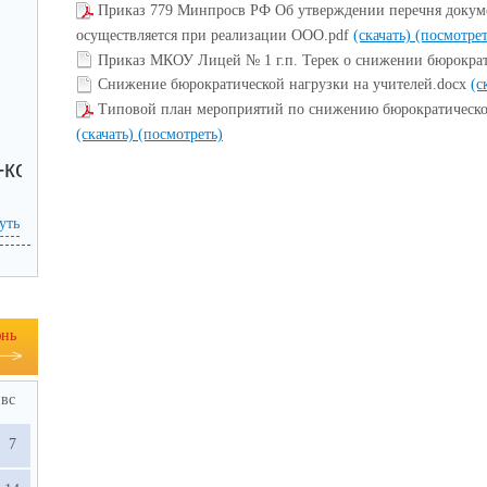
Приказ 779 Минпросв РФ Об утверждении перечня докуме
осуществляется при реализации ООО.pdf
(скачать)
(посмотрет
Приказ МКОУ Лицей № 1 г.п. Терек о снижении бюрокра
Снижение бюрократической нагрузки на учителей.docx
(с
Типовой план мероприятий по снижению бюрократической
(скачать)
(посмотреть)
-коду, а так же по прямой ссылке:
уть
нь
вс
7