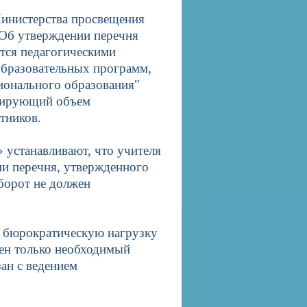
 Министерства просвещения
Об утверждении перечня
тся педагогическими
бразовательных программ,
ионального образования"
улирующий объем
тников.
 устанавливают, что учителя
ми перечня, утвержденного
борот не должен
ь бюрократическую нагрузку
лен только необходимый
ан с ведением