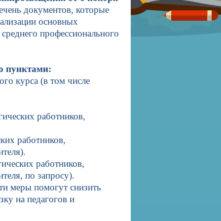
речень документов, которые
еализации основных
 среднего профессионального
ю пунктами:
го курса (в том числе
гических работников,
ских работников,
ителя).
гических работников,
теля, по запросу).
эти меры помогут снизить
ку на педагогов и