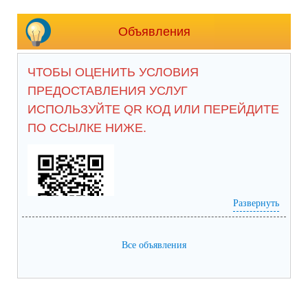
Объявления
ЧТОБЫ ОЦЕНИТЬ УСЛОВИЯ
ПРЕДОСТАВЛЕНИЯ УСЛУГ
ИСПОЛЬЗУЙТЕ QR КОД ИЛИ ПЕРЕЙДИТЕ
ПО ССЫЛКЕ НИЖЕ.
Развернуть
анкета доступна по QR-коду, а так же 
Все объявления
https://bus.gov.ru/qrcode/rate/239281