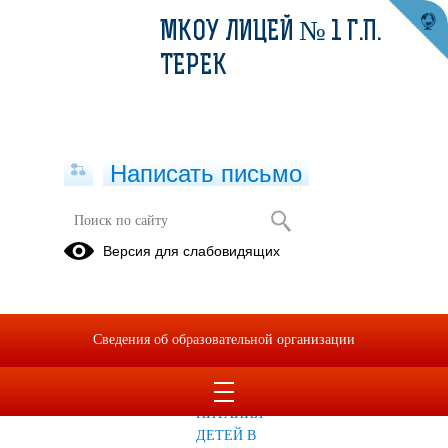
МКОУ ЛИЦЕЙ № 1 Г.П.
ТЕРЕК
Написать письмо
Версия для слабовидящих
Питание
Фотографии,
РОДИТЕЛЬСКИЙ
Меню для
плакаты
КОНТРОЛЬ
детей из
Сведения об образовательной организации
ЗА
малообеспеченных
ОРГАНИЗАЦИЕЙ
семей
ГОРЯЧЕГО
ПИТАНИЯ
ДЕТЕЙ В