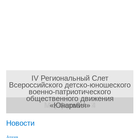
IV Региональный Слет
Всероссийского детско-юношеского
военно-патриотического
общественного движения
Мероприятие 1
Мероприятие 2
Мероприятие 4
Мероприятие3
Терские игры
«Юнармия»
Новый год
фото1
Фото3
Новости
Архив