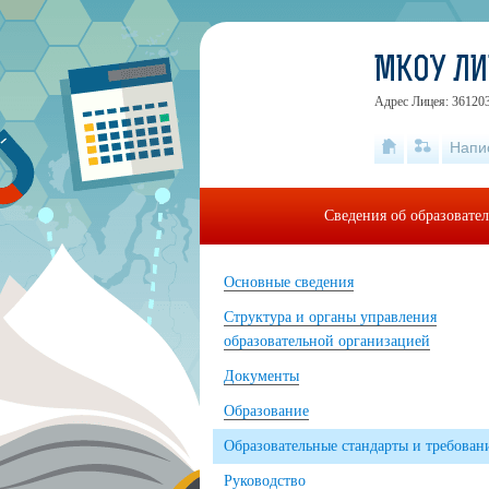
МКОУ ЛИЦ
Адрес Лицея: 361203
Напи
Сведения об образовате
Основные сведения
Структура и органы управления
образовательной организацией
Документы
Образование
Образовательные стандарты и требован
Руководство