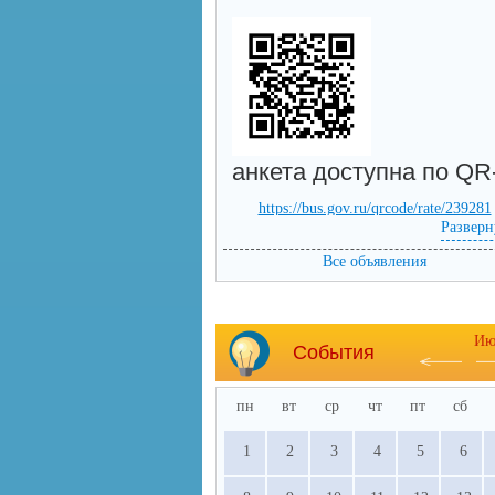
анкета доступна по QR
https://bus.gov.ru/qrcode/rate/239281
Разверн
Все объявления
Ию
События
пн
вт
ср
чт
пт
сб
1
2
3
4
5
6