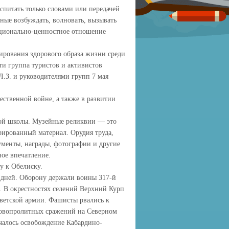
питать только словами или передачей
ные возбуждать, волновать, вызывать
ционально-ценностное отношение
ирования здорового образа жизни среди
ти группа туристов и активистов
Л.З. и руководителями групп 7 мая
ественной войне, а также в развитии
ой школы. Музейные реликвии — это
ированный материал. Орудия труда,
ументы, награды, фотографии и другие
ое впечатление.
 к Обелиску.
0 дней. Оборону держали воины 317-й
 В окрестностях селений Верхний Курп
ветской армии. Фашисты рвались к
ровопролитных сражений на Северном
ачалось освобождение Кабардино-