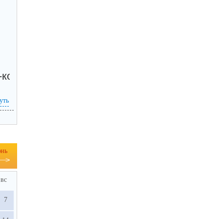
-коду, а так же по прямой ссылке:
уть
нь
вс
7