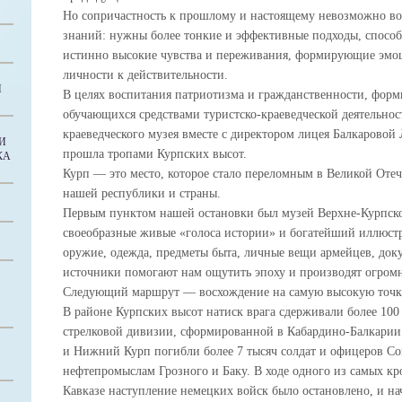
Но сопричастность к прошлому и настоящему невозможно вос
знаний: нужны более тонкие и эффективные подходы, способ
истинно высокие чувства и переживания, формирующие эмо
личности к действительности.
И
В целях воспитания патриотизма и гражданственности, форм
обучающихся средствами туристско-краеведческой деятельнос
краеведческого музея вместе с директором лицея Балкаровой 
И
прошла тропами Курпских высот.
КА
Курп — это место, которое стало переломным в Великой Отеч
нашей республики и страны.
Первым пунктом нашей остановки был музей Верхне-Курпск
своеобразные живые «голоса истории» и богатейший иллюстр
оружие, одежда, предметы быта, личные вещи армейцев, док
источники помогают нам ощутить эпоху и производят огромн
Следующий маршрут — восхождение на самую высокую точку
В районе Курпских высот натиск врага сдерживали более 10
стрелковой дивизии, сформированной в Кабардино-Балкарии.
и Нижний Курп погибли более 7 тысяч солдат и офицеров Со
нефтепромыслам Грозного и Баку. В ходе одного из самых к
Кавказе наступление немецких войск было остановлено, и н