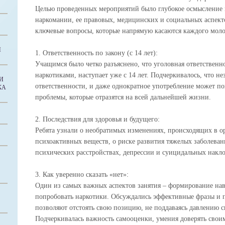
Целью проведенных мероприятий было глубокое осмысление 
наркомании, ее правовых, медицинских и социальных аспекто
ключевые вопросы, которые напрямую касаются каждого моло
И
1. Ответственность по закону (с 14 лет):
Учащимся было четко разъяснено, что уголовная ответственно
наркотиками, наступает уже с 14 лет. Подчеркивалось, что не
И
ответственности, и даже однократное употребление может по
КА
проблемы, которые отразятся на всей дальнейшей жизни.
2. Последствия для здоровья и будущего:
Ребята узнали о необратимых изменениях, происходящих в о
психоактивных веществ, о риске развития тяжелых заболевани
психических расстройствах, депрессии и суицидальных накло
3. Как уверенно сказать «нет»:
Один из самых важных аспектов занятия – формирование нав
попробовать наркотики. Обсуждались эффективные фразы и п
позволяют отстоять свою позицию, не поддаваясь давлению 
Подчеркивалась важность самооценки, умения доверять своим