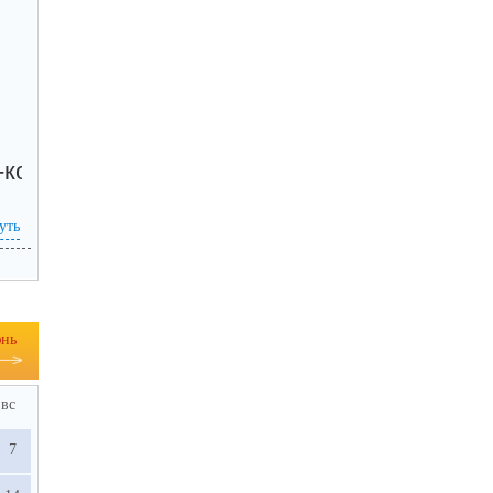
-коду, а так же по прямой ссылке:
уть
нь
вс
7