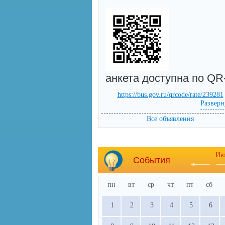
анкета доступна по QR
https://bus.gov.ru/qrcode/rate/239281
Разверн
Все объявления
Ию
События
пн
вт
ср
чт
пт
сб
1
2
3
4
5
6