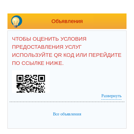
Объявления
ЧТОБЫ ОЦЕНИТЬ УСЛОВИЯ
ПРЕДОСТАВЛЕНИЯ УСЛУГ
ИСПОЛЬЗУЙТЕ QR КОД ИЛИ ПЕРЕЙДИТЕ
ПО ССЫЛКЕ НИЖЕ.
Развернуть
анкета доступна по QR-коду, а так же 
Все объявления
https://bus.gov.ru/qrcode/rate/239281